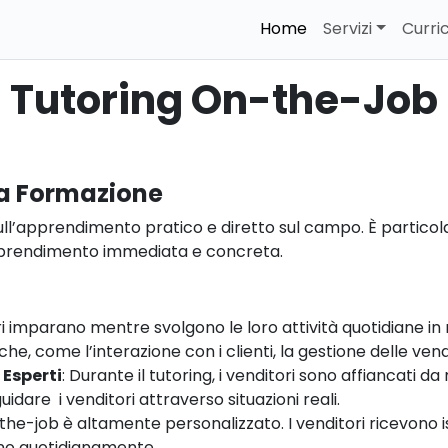
Home
Servizi
Curri
Tutoring On-the-Job
la Formazione
ll’apprendimento pratico e diretto sul campo. È particola
apprendimento immediata e concreta.
ori imparano mentre svolgono le loro attività quotidiane 
he, come l’interazione con i clienti, la gestione delle vend
Esperti
: Durante il tutoring, i venditori sono affiancati 
dare i venditori attraverso situazioni reali.
n-the-job è altamente personalizzato. I venditori ricevono i
ano quotidianamente.