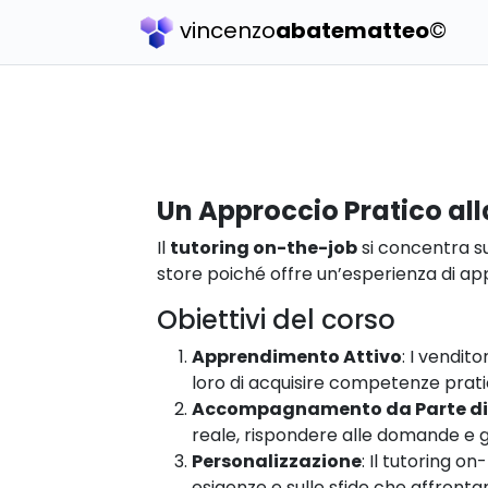
vincenzo
abatematteo
©
Un Approccio Pratico al
Il
tutoring on-the-job
si concentra su
store poiché offre un’esperienza di 
Obiettivi del corso
Apprendimento Attivo
: I vendit
loro di acquisire competenze pratic
Accompagnamento da Parte di 
reale, rispondere alle domande e gui
Personalizzazione
: Il tutoring o
esigenze e sulle sfide che affront