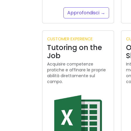
Approfondisci →
CUSTOMER EXPERIENCE
CU
Tutoring on the
O
Job
S
Acquisire competenze
In
pratiche e affinare le proprie
mo
abilità direttamente sul
om
campo.
co