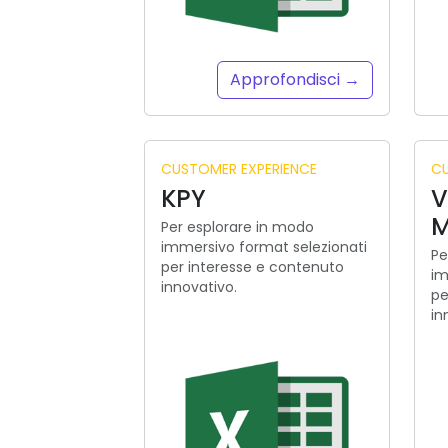
Approfondisci →
CUSTOMER EXPERIENCE
CU
KPY
V
M
Per esplorare in modo
immersivo format selezionati
Pe
per interesse e contenuto
im
innovativo.
pe
in