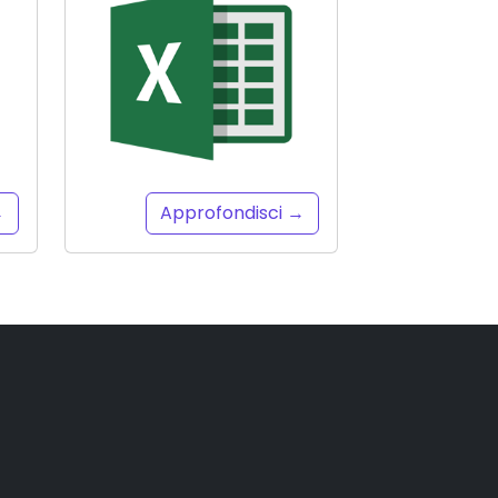
→
Approfondisci →